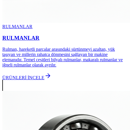
RULMANLAR
RULMANLAR
Rulman, hareketli parçalar arasındaki sürtünmeyi azaltan, yük
taşıyan ve millerin rahatça dönmesini sağlayan bir makine
elemanıdır. Temel çeşitleri bilyalı rulmanlar, makaralı rulmanlar ve
iğneli rulmanlar olarak ayrılır.
ÜRÜNLERİ İNCELE