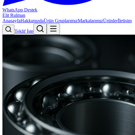
WhatsApp Destek
Elit Rulman
Anasayfa
Hakkımızda
Ürün Gruplarımız
Markalarımız
Ürünler
İletişim
Teklif İste