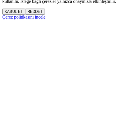
kullanılır. İsteğe bağlı çerezler yalnızca onayınızla etkinleştirilir.
KABUL ET
REDDET
Çerez politikasını incele